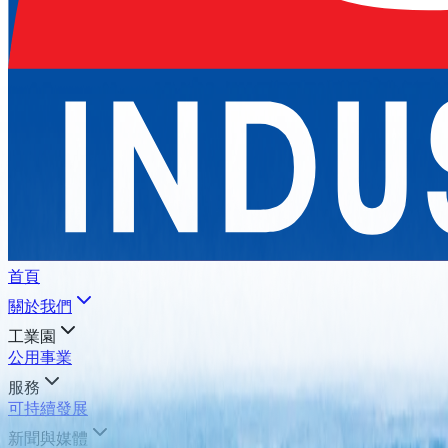
首頁
關於我們
工業園
公用事業
服務
可持續發展
新聞與媒體