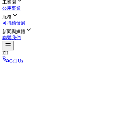
工業園
公用事業
服務
可持續發展
新聞與媒體
聯繫我們
ZH
Call Us
首頁
/
關於我們
關於我們
我們展望一座企業與社區相輔相成的工業城市：既能促進職業
發展，又能保障優質生活。我們準備好與您共贏發展，邁向充
滿無限可能的未來。