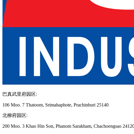
巴真武里府园区
:
106 Moo. 7 Thatoom, Srimahaphote, Prachinburi 25140
北柳府园区
:
200 Moo. 3 Khao Hin Son, Phanom Sarakham, Chachoengsao 2412