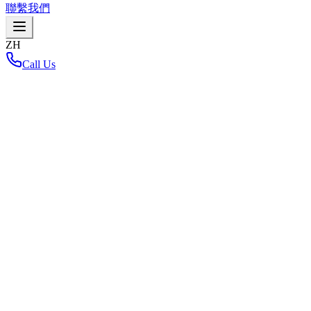
聯繫我們
ZH
Call Us
首頁
/
News-and-media
/
Newsroom
/
สวนอุตสาหกรรม 304 ร่วมแสดงความยินดีกับ นางจารุณี กาว
สวนอุตสาหกรรม 304 ร่วมแสดงความยินดีกับ 
คุณกิตติพันธ์ จิตต์เป็นธรรม ผู้บริหารสวนอุตสาหกรรม 304 ร่วมง
อำเภอเมือง จังหวัดปราจีนบุรี
Related News & Media