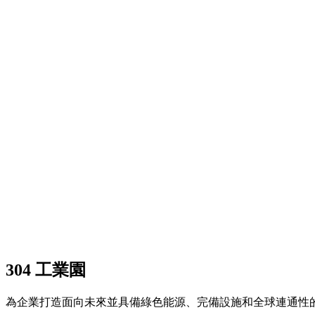
PR News
泰國工業園區管理局（IEAT）與304工業園簽署合作協議
Town）”，預計可吸引約150億泰銖投資。
泰國工業園區管理局（ IEAT ）與 304 Industrial Park 8
Eco-Industrial Town ） ” 為發展理...
#泰國工業園區管理局 #IEAT #304工業園
PR News
304工業園出席中國工商銀行分行開業典禮，提升金
304 工業園出席中國工商銀行分行開業典禮，提升金融服務能力，支持投
正式開業典禮。此次開設新分行是提升金融服務準備度的重要一
304工業園 ICBC
304 工業園
為企業打造面向未來並具備綠色能源、完備設施和全球連通性