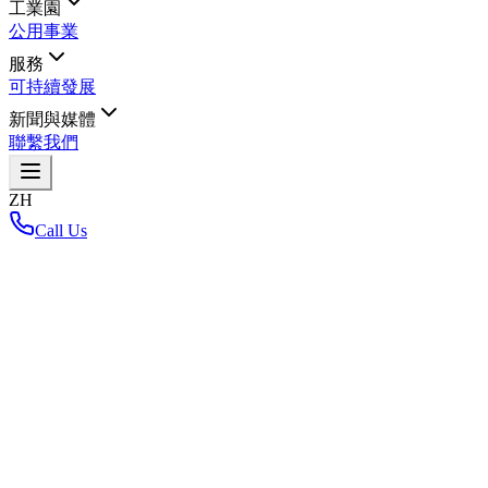
工業園
公用事業
服務
可持續發展
新聞與媒體
聯繫我們
ZH
Call Us
首頁
/
News-and-media
/
Blog
/
The future of Thailand 4.0 with the IoT Platform for business
expansion and standards of digital industry
The future of Thailand 4.0 with the IoT