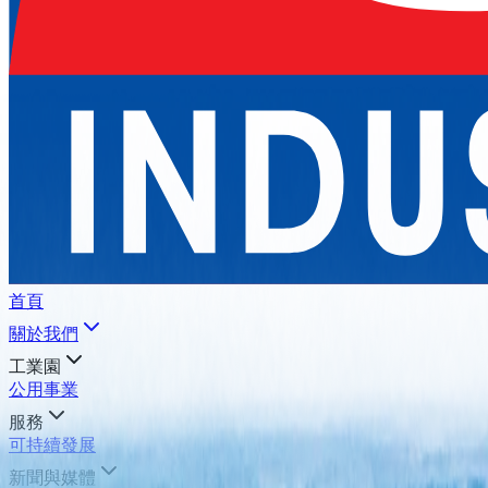
首頁
關於我們
工業園
公用事業
服務
可持續發展
新聞與媒體