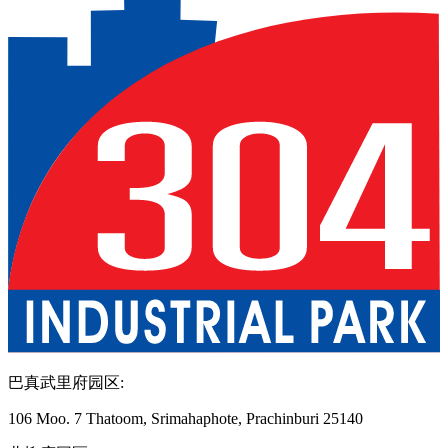
巴真武里府园区
:
106 Moo. 7 Thatoom, Srimahaphote, Prachinburi 25140