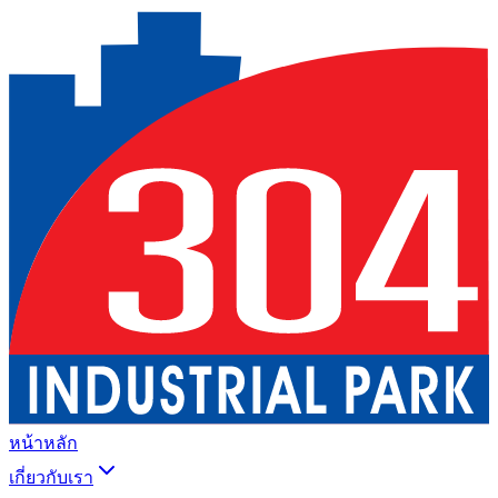
หน้าหลัก
เกี่ยวกับเรา