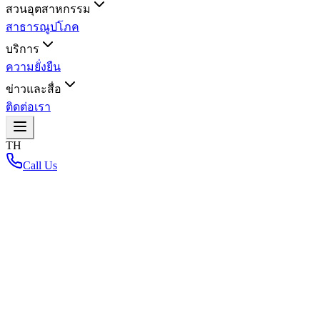
สวนอุตสาหกรรม
สาธารณูปโภค
บริการ
ความยั่งยืน
ข่าวและสื่อ
ติดต่อเรา
TH
Call Us
หน้าหลัก
/
News-and-media
/
Blog
/
แพลทฟอร์มใหม่ Thailand Pass บัตรผ่านประเทศ ต้อนรับ
เปิดเมือง