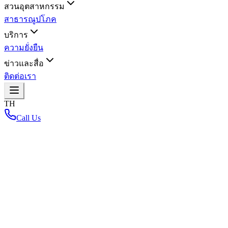
สวนอุตสาหกรรม
สาธารณูปโภค
บริการ
ความยั่งยืน
ข่าวและสื่อ
ติดต่อเรา
TH
Call Us
หน้าหลัก
/
News-and-media
/
Blog
/
อุตสาหกรรมยุคใหม่ ต้องปรับตัวอย่างไร ให้เท่าทันการ
เปลี่ยนแปลง