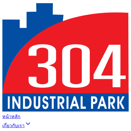
หน้าหลัก
เกี่ยวกับเรา