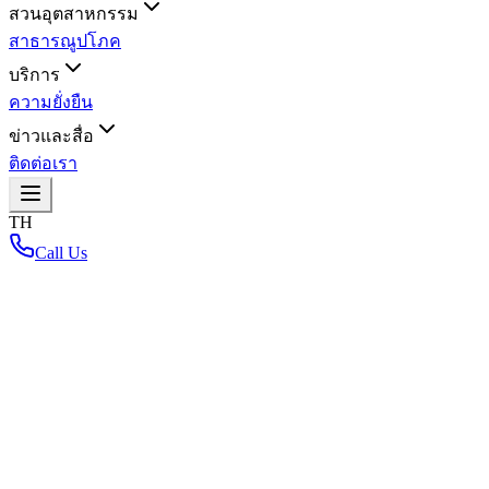
สวนอุตสาหกรรม
สาธารณูปโภค
บริการ
ความยั่งยืน
ข่าวและสื่อ
ติดต่อเรา
TH
Call Us
หน้าหลัก
/
News-and-media
/
Blog
/
เจาะลึก 4 ธุรกิจ โอกาสน่าลงทุนในไทย