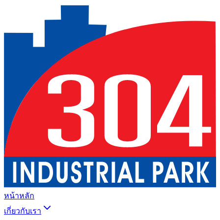
หน้าหลัก
เกี่ยวกับเรา