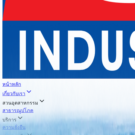
หน้าหลัก
เกี่ยวกับเรา
สวนอุตสาหกรรม
สาธารณูปโภค
บริการ
ความยั่งยืน