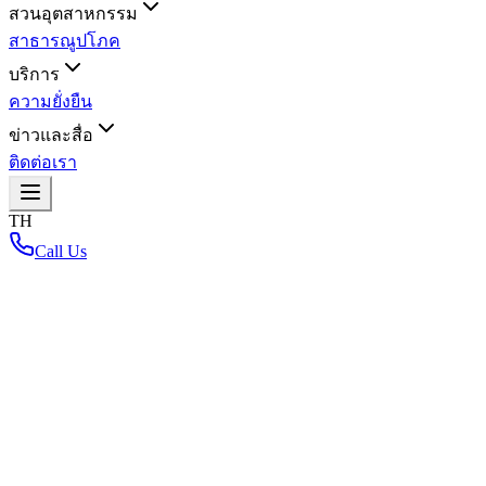
สวนอุตสาหกรรม
สาธารณูปโภค
บริการ
ความยั่งยืน
ข่าวและสื่อ
ติดต่อเรา
TH
Call Us
หน้าหลัก
/
News-and-media
/
Blog
/
ดิจิทัล AI กับการทำงานใน โรงงานอุตสาหกรรม