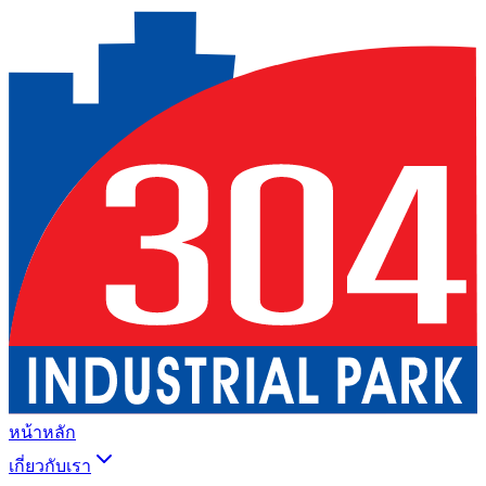
หน้าหลัก
เกี่ยวกับเรา