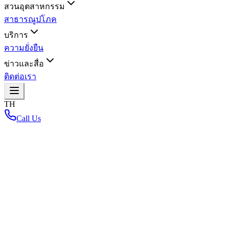
สวนอุตสาหกรรม
สาธารณูปโภค
บริการ
ความยั่งยืน
ข่าวและสื่อ
ติดต่อเรา
TH
Call Us
หน้าหลัก
/
News-and-media
/
Blog
/
ไทยเปิดตัวศูนย์บริการการลงทุนครบวงจร TIESC ณ One
Bangkok ผนึกกำลัง BOI ตม. และแรงงาน