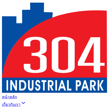
หน้าหลัก
เกี่ยวกับเรา