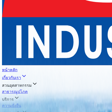
หน้าหลัก
เกี่ยวกับเรา
สวนอุตสาหกรรม
สาธารณูปโภค
บริการ
ความยั่งยืน