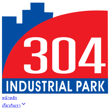
หน้าหลัก
เกี่ยวกับเรา