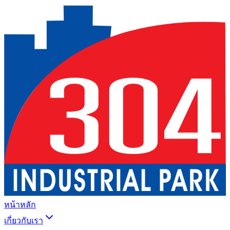
หน้าหลัก
เกี่ยวกับเรา