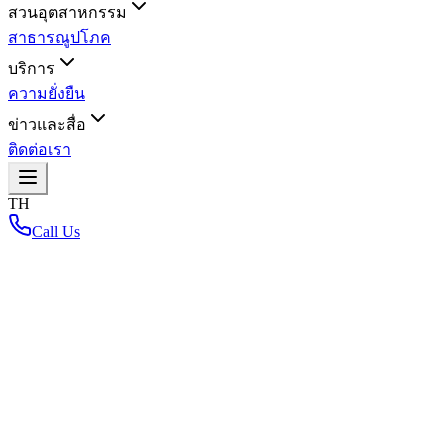
สวนอุตสาหกรรม
สาธารณูปโภค
บริการ
ความยั่งยืน
ข่าวและสื่อ
ติดต่อเรา
TH
Call Us
หน้าหลัก
/
News-and-media
/
Newsroom
/
สวนอุตสาหกรรม 304 สนับสนุนการจัดงานเฉลิมฉลอง
117 ปี ลายพระหัตถ์ อำเภอศรีมหาโพธิ