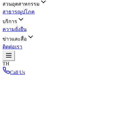
สวนอุตสาหกรรม
สาธารณูปโภค
บริการ
ความยั่งยืน
ข่าวและสื่อ
ติดต่อเรา
TH
Call Us
หน้าหลัก
/
News-and-media
/
Newsroom
/
สวนอุตสาหกรรม 304 ร่วมแสดงความยินดีในพิธีวางศิลา
ฤกษ์โรงงานแห่งใหม่บริษัท ไทย คูณ เซอร์คิท จำกัด