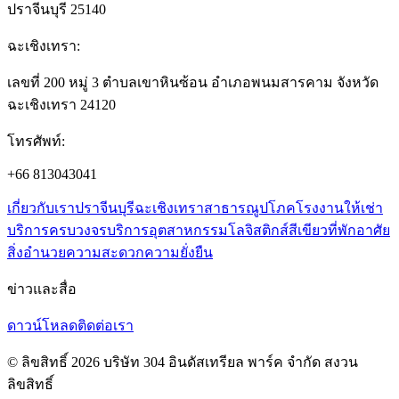
ปราจีนบุรี 25140
ฉะเชิงเทรา
:
เลขที่ 200 หมู่ 3 ตำบลเขาหินซ้อน อำเภอพนมสารคาม จังหวัด
ฉะเชิงเทรา 24120
โทรศัพท์
:
+66 813043041
เกี่ยวกับเรา
ปราจีนบุรี
ฉะเชิงเทรา
สาธารณูปโภค
โรงงานให้เช่า
บริการครบวงจร
บริการอุตสาหกรรม
โลจิสติกส์สีเขียว
ที่พักอาศัย
สิ่งอำนวยความสะดวก
ความยั่งยืน
ข่าวและสื่อ
ดาวน์โหลด
ติดต่อเรา
© ลิขสิทธิ์ 2026 บริษัท 304 อินดัสเทรียล พาร์ค จำกัด สงวน
ลิขสิทธิ์