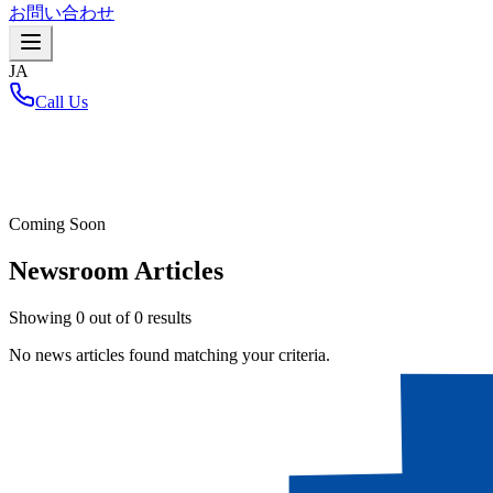
お問い合わせ
JA
Call Us
ホーム
/
Coming Soon
Newsroom Articles
Showing
0
out of
0
results
No news articles found matching your criteria.