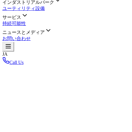
インダストリアルパーク
ユーティリティ設備
サービス
持続可能性
ニュースとメディア
お問い合わせ
JA
Call Us
ホーム
/
News-and-media
/
Newsroom
/
Dinkleグループ、無制限のユーティリティ供給を理由
に304工業団地への進出を決定
Dinkleグループ、無制限のユーティリ