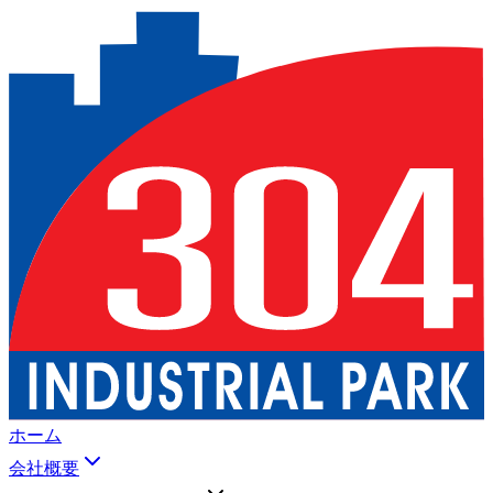
ホーム
会社概要