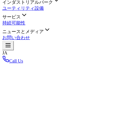
インダストリアルパーク
ユーティリティ設備
サービス
持続可能性
ニュースとメディア
お問い合わせ
JA
Call Us
ホーム
/
News-and-media
/
Newsroom
/
“Asia Aroma”はタイで生産拠点を展開してバイオベー
スケミカル業界のリーダーを目指します
“Asia Aroma”はタイで生産拠点を展開