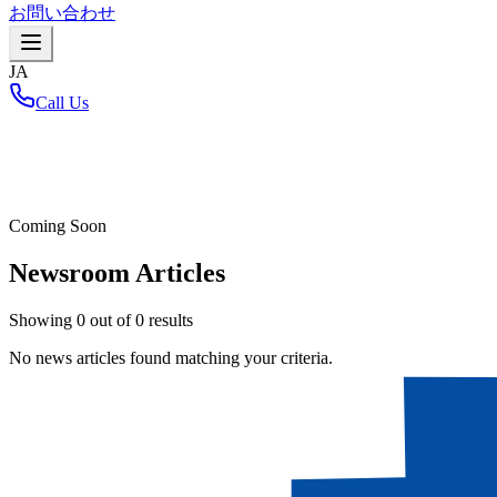
お問い合わせ
JA
Call Us
ホーム
/
Coming Soon
Newsroom Articles
Showing
0
out of
0
results
No news articles found matching your criteria.