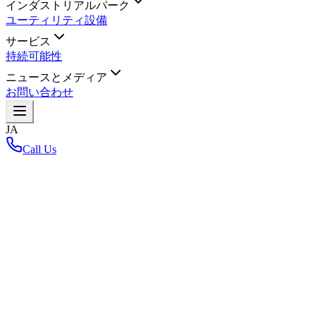
インダストリアルパーク
ユーティリティ設備
サービス
持続可能性
ニュースとメディア
お問い合わせ
JA
Call Us
ホーム
/
News-and-media
/
Blog
/
経済の減速時に投資家が注目すべきリスク要因
経済の減速時に投資家が注目すべきリ