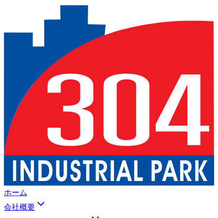
ホーム
会社概要