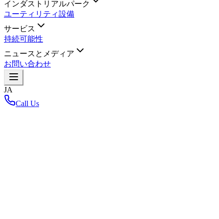
インダストリアルパーク
ユーティリティ設備
サービス
持続可能性
ニュースとメディア
お問い合わせ
JA
Call Us
ホーム
/
News-and-media
/
Blog
/
倉庫ビジネスとオンラインビジネス4.0の継続的な成長
の傾向に伴う外国人投資家による投資拡大の機会
倉庫ビジネスとオンラインビジネス4.0