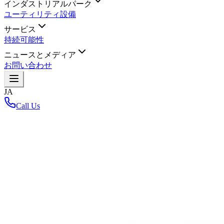
インダストリアルパーク
ユーティリティ設備
サービス
持続可能性
ニュースとメディア
お問い合わせ
JA
Call Us
ホーム
/
News-and-media
/
Blog
/
有用性に関して信頼性の高い様々なユーティリティが
揃っている TEST
有用性に関して信頼性の高い様々なユ