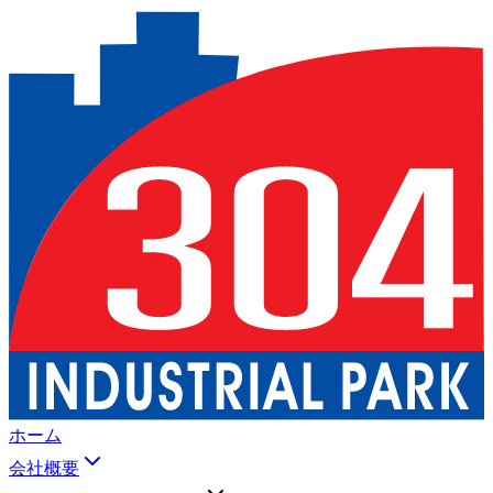
ホーム
会社概要